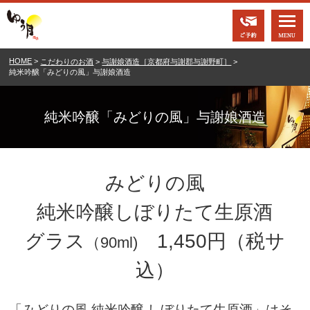
ご予約
HOME
>
こだわりのお酒
>
与謝娘酒造［京都府与謝郡与謝野町］
>
純米吟醸「みどりの風」与謝娘酒造
純米吟醸「みどりの風」与謝娘酒造
みどりの風
純米吟醸しぼりたて生原酒
グラス
1,450円（税サ
（90ml)
込）
「みどりの風 純米吟醸 しぼりたて生原酒」はそ